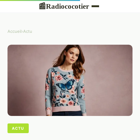
Radiococotier
📰
Accueil
›
Actu
ACTU