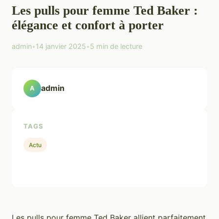
Les pulls pour femme Ted Baker :
élégance et confort à porter
admin
•
14 janvier 2025
•
5 min de lecture
admin
A
TAGS
Actu
Les pulls pour femme Ted Baker allient parfaitement