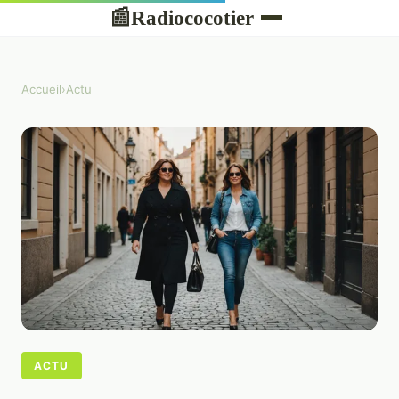
Radiococotier
📰
Accueil
›
Actu
ACTU