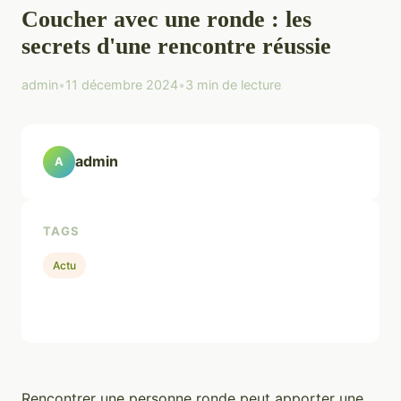
Coucher avec une ronde : les
secrets d'une rencontre réussie
admin
•
11 décembre 2024
•
3 min de lecture
admin
A
TAGS
Actu
Rencontrer une personne ronde peut apporter une