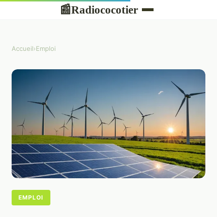
Radiococotier
📰
Accueil
›
Emploi
EMPLOI